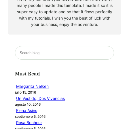
many people I made this template. I made it so it is
super easy to update and so that it flows perfectly
with my tutorials. I wish you the best of luck with
your business, enjoy the adventure.
B
u
s
c
Must Read
a
r
Margarita Nelken
julio 15, 2016
Un Vestido, Dos Vivencias
agosto 10, 2016
Elena Asins
septiembre 5, 2016
Rosa Bonheur
septiembre 5, 2016