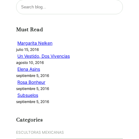
B
u
s
c
Must Read
a
r
Margarita Nelken
julio 15, 2016
Un Vestido, Dos Vivencias
agosto 10, 2016
Elena Asins
septiembre 5, 2016
Rosa Bonheur
septiembre 5, 2016
Subsuelos
septiembre 5, 2016
Categories
ESCULTORAS MEXICANAS