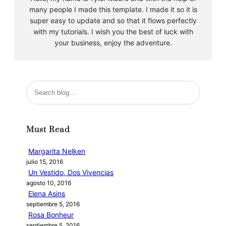
many people I made this template. I made it so it is
super easy to update and so that it flows perfectly
with my tutorials. I wish you the best of luck with
your business, enjoy the adventure.
B
u
s
c
Must Read
a
r
Margarita Nelken
julio 15, 2016
Un Vestido, Dos Vivencias
agosto 10, 2016
Elena Asins
septiembre 5, 2016
Rosa Bonheur
septiembre 5, 2016