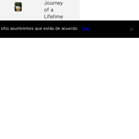
Journey
of a
Lifetime
e sitio asumiremos que estás de acuerdo.
Vale
Redes
as
Facebook
Twitter
Menú
nardo
h
nso
Inicio
iro