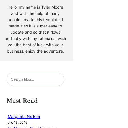
Hello, my name is Tyler Moore
and with the help of many
people I made this template. I
made it so it is super easy to
update and so that it flows
perfectly with my tutorials. I wish
you the best of luck with your
business, enjoy the adventure.
B
u
s
c
Must Read
a
r
Margarita Nelken
julio 15, 2016