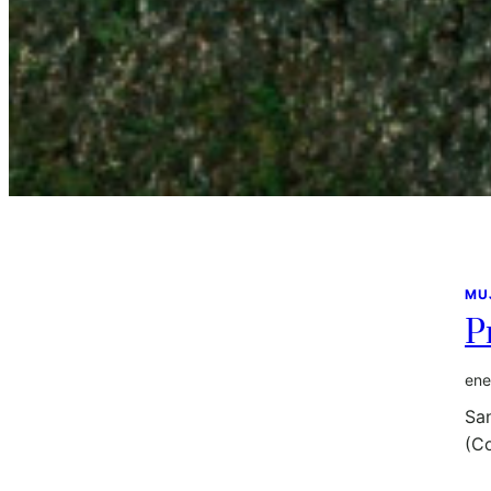
MU
P
ene
Sa
(Co