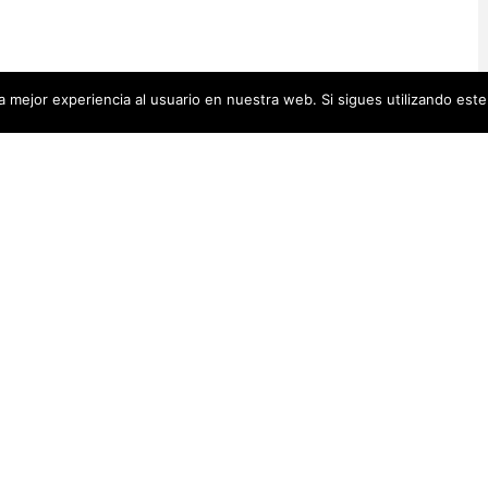
 mejor experiencia al usuario en nuestra web. Si sigues utilizando est
Artistas Añadid
00 pequeñas biografías, puedes
Recientemente
 se encuentra en la cabecera.
Artistas Americanas
(60)
1)
cas
(48)
Luz Darriba
Artistas Barcelonesas
(27)
rtistas Conceptuales
(51)
Violeta Ber
s Españolas
(112)
Hanna Hirsc
Mónica Alo
istas Feministas
(184)
Elena Colme