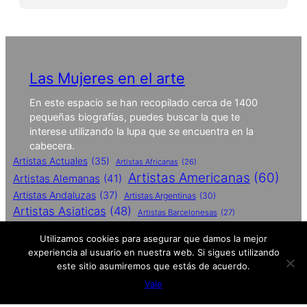
Las Mujeres en el arte
En este espacio se han recopilado cerca de 1400
pequeñas biografías, puedes buscar la que te
interese utilizando la lupa que se encuentra en la
cabecera.
Artistas Actuales
(35)
Artistas Africanas
(26)
Artistas Americanas
(60)
Artistas Alemanas
(41)
Artistas Andaluzas
(37)
Artistas Argentinas
(30)
Artistas Asiaticas
(48)
Artistas Barcelonesas
(27)
Artistas Britanicas
(50)
Utilizamos cookies para asegurar que damos la mejor
Artistas Catalanas
(62)
experiencia al usuario en nuestra web. Si sigues utilizando
Artistas Conceptuales
(51)
este sitio asumiremos que estás de acuerdo.
Artistas Contemporaneas
(27)
Vale
Artistas De Performances
(25)
Artistas Españolas
(112)