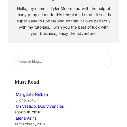
Hello, my name is Tyler Moore and with the help of
many people I made this template. I made it so it is
super easy to update and so that it flows perfectly
with my tutorials. I wish you the best of luck with
your business, enjoy the adventure.
B
u
s
c
Must Read
a
r
Margarita Nelken
julio 15, 2016
Un Vestido, Dos Vivencias
agosto 10, 2016
Elena Asins
septiembre 5, 2016