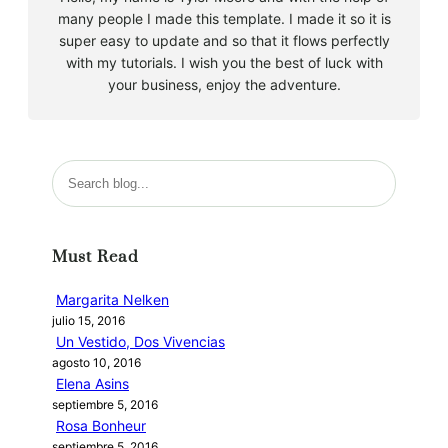
many people I made this template. I made it so it is
super easy to update and so that it flows perfectly
with my tutorials. I wish you the best of luck with
your business, enjoy the adventure.
B
u
s
c
Must Read
a
r
Margarita Nelken
julio 15, 2016
Un Vestido, Dos Vivencias
agosto 10, 2016
Elena Asins
septiembre 5, 2016
Rosa Bonheur
septiembre 5, 2016