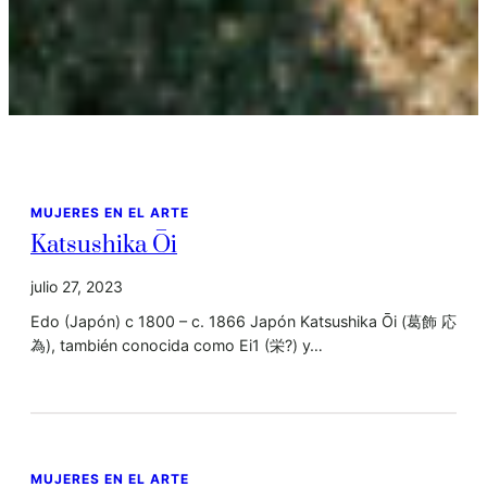
MUJERES EN EL ARTE
Katsushika Ōi
julio 27, 2023
Edo (Japón) c 1800 – c. 1866 Japón Katsushika Ōi (葛飾 応
為), también conocida como Ei1​ (栄?) y…
MUJERES EN EL ARTE