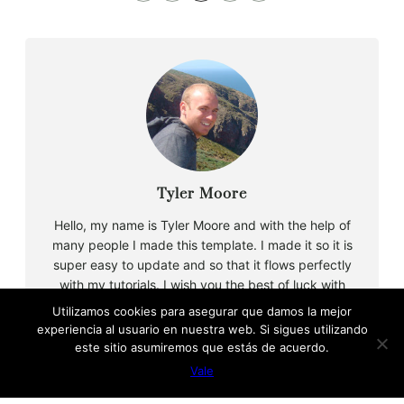
Tyler Moore
Hello, my name is Tyler Moore and with the help of
many people I made this template. I made it so it is
super easy to update and so that it flows perfectly
with my tutorials. I wish you the best of luck with
your business, enjoy the adventure.
Utilizamos cookies para asegurar que damos la mejor
experiencia al usuario en nuestra web. Si sigues utilizando
este sitio asumiremos que estás de acuerdo.
Vale
B
u