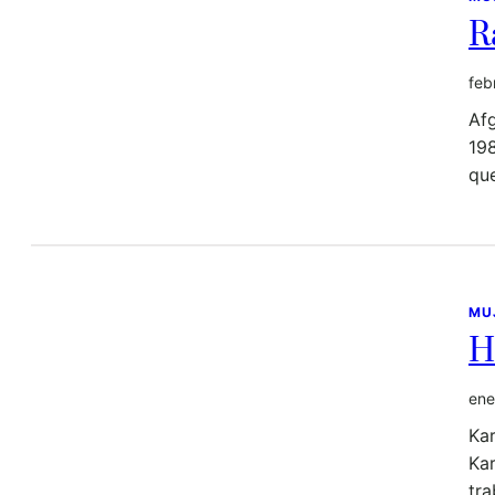
R
feb
Afga
198
qu
MU
H
ene
Ka
Kar
tr