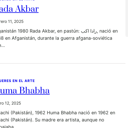
ada Akbar
rero 11, 2025
nistán 1980 Rada Akbar, en pastún: رادا اکب‎, nació en
8 en Afganistán, durante la guerra afgana-soviética
e…
JERES EN EL ARTE
uma Bhabha
ro 12, 2025
rachi (Pakistán), 1962 Huma Bhabha nació en 1962 en
achi (Pakistán). Su madre era artista, aunque no
abajaba…