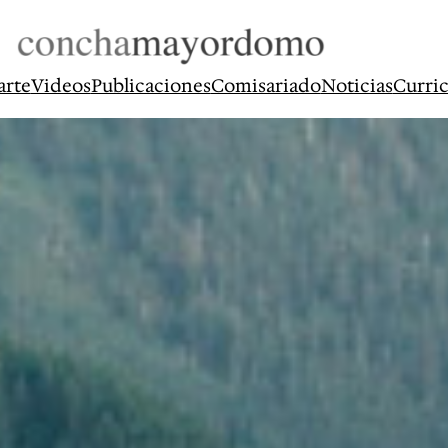
arte
Videos
Publicaciones
Comisariado
Noticias
Curri