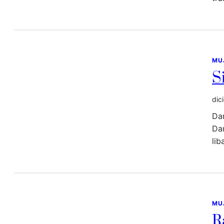
MU
S
dic
Dam
Dam
lib
MU
R