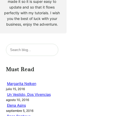
made it so it is super easy to
update and so that it flows
perfectly with my tutorials. I wish
you the best of luck with your
business, enjoy the adventure.
B
u
s
c
Must Read
a
r
Margarita Nelken
julio 15, 2016
Un Vestido, Dos Vivencias
agosto 10, 2016
Elena Asins
septiembre 5, 2016