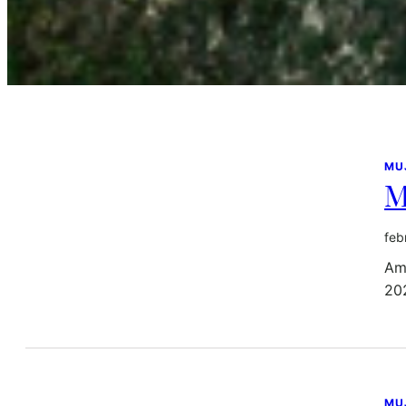
MU
M
feb
Amá
20
MU