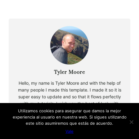
Tyler Moore
Hello, my name is Tyler Moore and with the help of
many people I made this template. I made it so it is
super easy to update and so that it flows perfectly
with my tutorials. I wish you the best of luck with
your business, enjoy the adventure.
Utilizamos cookies para asegurar que damos la mejor
experiencia al usuario en nuestra web. Si sigues utilizando
este sitio asumiremos que estás de acuerdo.
Vale
B