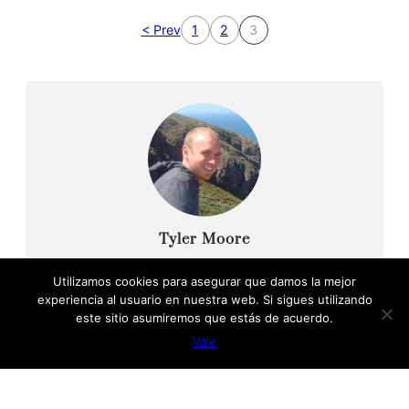
< Prev
1
2
3
Tyler Moore
Hello, my name is Tyler Moore and with the help of
Utilizamos cookies para asegurar que damos la mejor
many people I made this template. I made it so it is
experiencia al usuario en nuestra web. Si sigues utilizando
super easy to update and so that it flows perfectly
este sitio asumiremos que estás de acuerdo.
with my tutorials. I wish you the best of luck with
Vale
your business, enjoy the adventure.