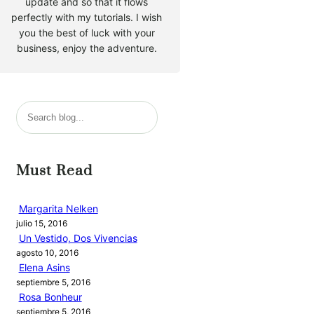
update and so that it flows
perfectly with my tutorials. I wish
you the best of luck with your
business, enjoy the adventure.
B
u
s
c
Must Read
a
r
Margarita Nelken
julio 15, 2016
Un Vestido, Dos Vivencias
agosto 10, 2016
Elena Asins
septiembre 5, 2016
Rosa Bonheur
septiembre 5, 2016