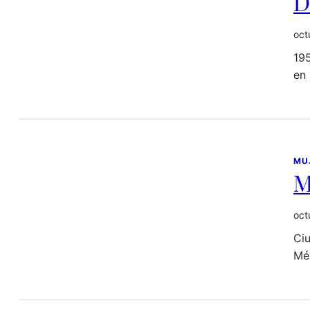
D
oct
19
en
MU
M
oct
Ci
Mé