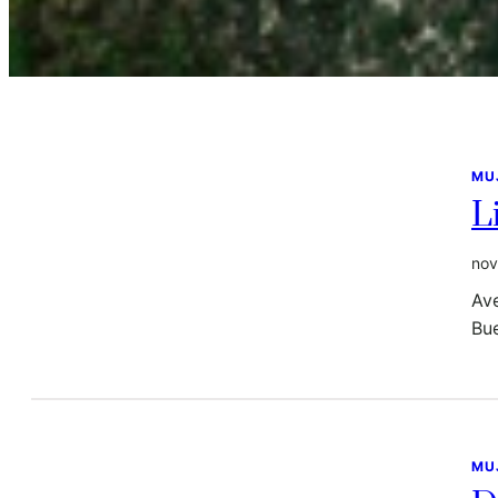
MU
L
nov
Ave
Bu
MU