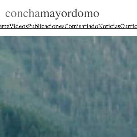
arte
Videos
Publicaciones
Comisariado
Noticias
Curri