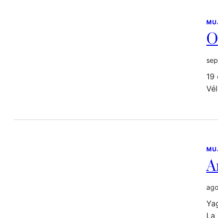
MU
O
sep
19
Vél
MU
A
ago
Yag
La