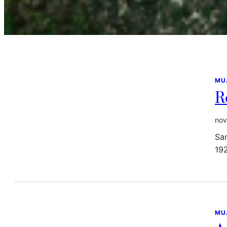
MU
R
nov
San
192
MU