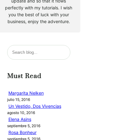
update and so that it flows
perfectly with my tutorials. I wish
you the best of luck with your
business, enjoy the adventure.
B
u
s
c
Must Read
a
r
Margarita Nelken
julio 15, 2016
Un Vestido, Dos Vivencias
agosto 10, 2016
Elena Asins
septiembre 5, 2016
Rosa Bonheur
septiembre 5, 2016