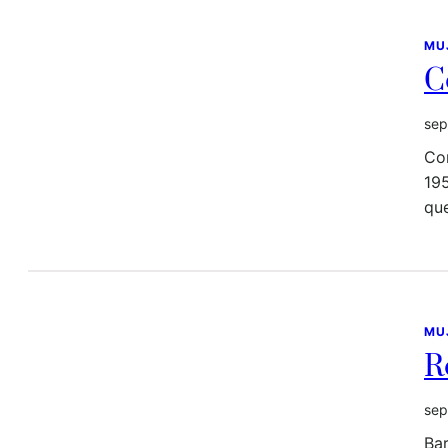
MU
C
sep
Co
195
qu
MU
R
sep
Bar