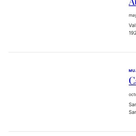
A
may
Val
192
MU
C
oct
San
San