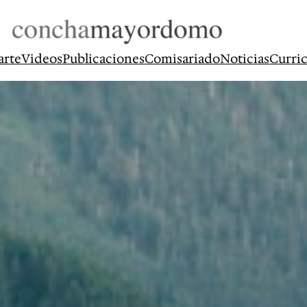
arte
Videos
Publicaciones
Comisariado
Noticias
Curri