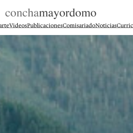
arte
Videos
Publicaciones
Comisariado
Noticias
Curri