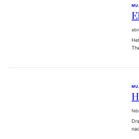
MU
E
abr
Hel
The
MU
H
feb
Dr
na