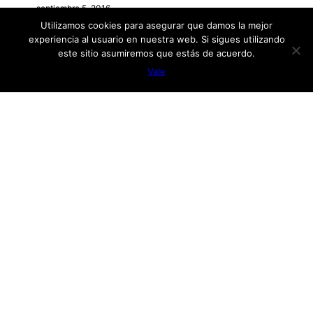
septiembre 5, 2016
Subsuelos
Utilizamos cookies para asegurar que damos la mejor
septiembre 5, 2016
experiencia al usuario en nuestra web. Si sigues utilizando
este sitio asumiremos que estás de acuerdo.
Vale
Categories
ESCULTORAS MEXICANAS
MUJERES EN EL ARTE
PROYECTOS
NEW BOOK
Journey of a Lifetime