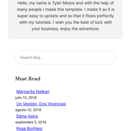
Hello, my name is Tyler Moore and with the help of
many people I made this template. I made it so it is
super easy to update and so that it flows perfectly
with my tutorials. I wish you the best of luck with
your business, enjoy the adventure.
B
u
s
c
Must Read
a
r
Margarita Nelken
julio 15, 2016
Un Vestido, Dos Vivencias
agosto 10, 2016
Elena Asins
septiembre 5, 2016
Rosa Bonheur