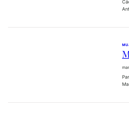
Cá
An
MU
M
mar
Par
Ma