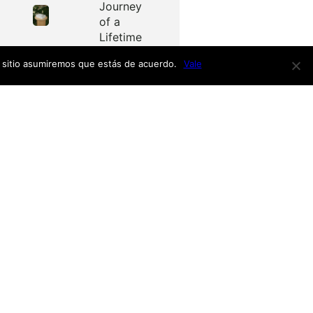
Journey
of a
Lifetime
e sitio asumiremos que estás de acuerdo.
Vale
Redes
as
Facebook
Twitter
Menú
nardo
h
nso
Inicio
iro