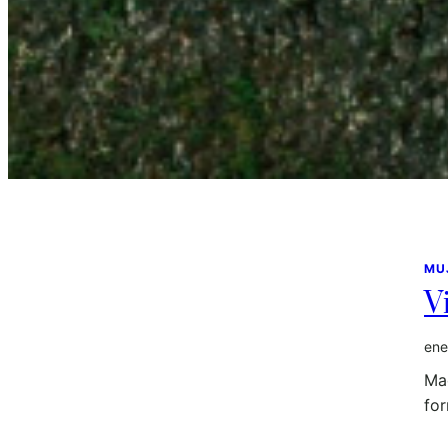
MU
V
ene
Mad
for