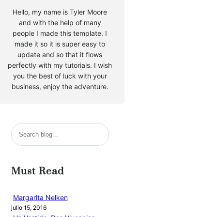
Hello, my name is Tyler Moore
and with the help of many
people I made this template. I
made it so it is super easy to
update and so that it flows
perfectly with my tutorials. I wish
you the best of luck with your
business, enjoy the adventure.
B
u
s
c
Must Read
a
r
Margarita Nelken
julio 15, 2016