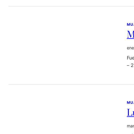
MU
M
ene
Fu
– 
MU
L
mar