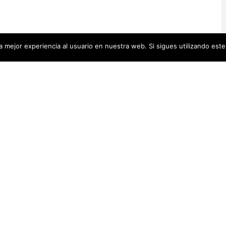
 mejor experiencia al usuario en nuestra web. Si sigues utilizando est
Artistas Añadid
00 pequeñas biografías, puedes
Recientemente
 se encuentra en la cabecera.
Artistas Americanas
(60)
1)
cas
(48)
Luz Darriba
Artistas Barcelonesas
(27)
rtistas Conceptuales
(51)
Violeta Ber
s Españolas
(112)
Hanna Hirsc
Mónica Alo
istas Feministas
(184)
Elena Colme