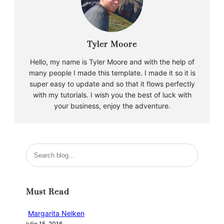
Tyler Moore
Hello, my name is Tyler Moore and with the help of
many people I made this template. I made it so it is
super easy to update and so that it flows perfectly
with my tutorials. I wish you the best of luck with
your business, enjoy the adventure.
B
u
s
c
Must Read
a
r
Margarita Nelken
julio 15, 2016