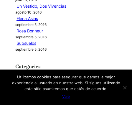
Un Vestido, Dos Vivencias
agosto 10, 2016
Elena Asins
septiembre 5, 2016
Rosa Bonheur
septiembre 5, 2016
Subsuelos
septiembre 5, 2016
Categories
Utilizamos cookies para asegurar que damos la mejor
ESCULTORAS MEXICANAS
experiencia al usuario en nuestra web. Si sigues utilizando
este sitio asumiremos que estás de acuerdo.
MUJERES EN EL ARTE
Vale
PROYECTOS