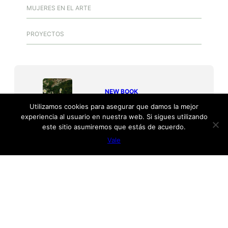
MUJERES EN EL ARTE
PROYECTOS
NEW BOOK
Journey of a Lifetime
Utilizamos cookies para asegurar que damos la mejor
experiencia al usuario en nuestra web. Si sigues utilizando
este sitio asumiremos que estás de acuerdo.
Vale
Las Mujeres en el arte
En este espacio se han recopilado cerca de 1400
pequeñas biografías, puedes buscar la que te
interese utilizando la lupa que se encuentra en la