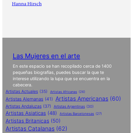
Hanna Hirsch
Las Mujeres en el arte
En este espacio se han recopilado cerca de 1400
pequeñas biografías, puedes buscar la que te
interese utilizando la lupa que se encuentra en la
cabecera.
Artistas Actuales
(35)
Artistas Africanas
(26)
Artistas Americanas
(60)
Artistas Alemanas
(41)
Artistas Andaluzas
(37)
Artistas Argentinas
(30)
Artistas Asiaticas
(48)
Artistas Barcelonesas
(27)
Artistas Britanicas
(50)
Artistas Catalanas
(62)