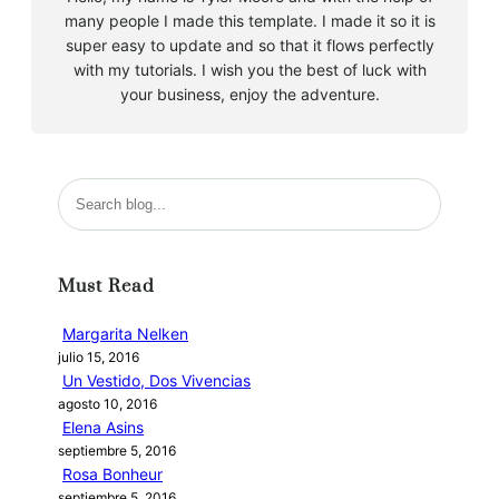
many people I made this template. I made it so it is
super easy to update and so that it flows perfectly
with my tutorials. I wish you the best of luck with
your business, enjoy the adventure.
B
u
s
c
Must Read
a
r
Margarita Nelken
julio 15, 2016
Un Vestido, Dos Vivencias
agosto 10, 2016
Elena Asins
septiembre 5, 2016
Rosa Bonheur
septiembre 5, 2016