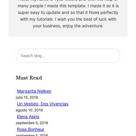
many people I made this template. I made it so it is
super easy to update and so that it flows perfectly
with my tutorials. I wish you the best of luck with
your business, enjoy the adventure.
B
u
s
c
Must Read
a
r
Margarita Nelken
julio 15, 2016
Un Vestido, Dos Vivencias
agosto 10, 2016
Elena Asins
septiembre 5, 2016
Rosa Bonheur
septiembre 5, 2016