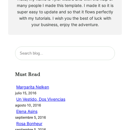
many people I made this template. I made it so it is
super easy to update and so that it flows perfectly
with my tutorials. I wish you the best of luck with
your business, enjoy the adventure.
B
u
s
c
Must Read
a
r
Margarita Nelken
julio 15, 2016
Un Vestido, Dos Vivencias
agosto 10, 2016
Elena Asins
septiembre 5, 2016
Rosa Bonheur
septiembre 5, 2016