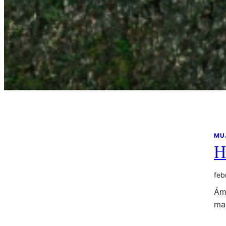
MU
H
feb
Ám
mar