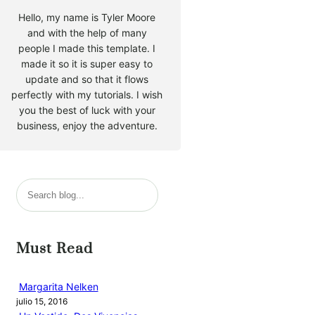
Hello, my name is Tyler Moore
and with the help of many
people I made this template. I
made it so it is super easy to
update and so that it flows
perfectly with my tutorials. I wish
you the best of luck with your
business, enjoy the adventure.
B
u
s
c
Must Read
a
r
Margarita Nelken
julio 15, 2016