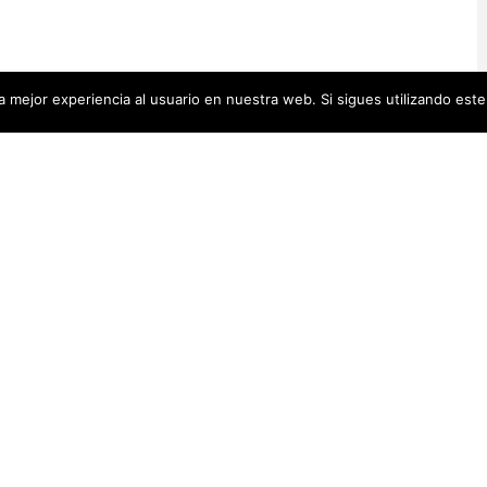
 mejor experiencia al usuario en nuestra web. Si sigues utilizando est
Artistas Añadid
00 pequeñas biografías, puedes
Recientemente
 se encuentra en la cabecera.
Artistas Americanas
(60)
1)
cas
(48)
Luz Darriba
Artistas Barcelonesas
(27)
rtistas Conceptuales
(51)
Violeta Ber
s Españolas
(112)
Hanna Hirsc
Mónica Alo
istas Feministas
(184)
Elena Colme