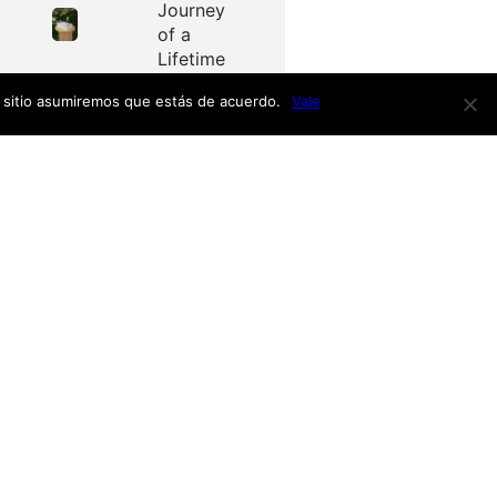
Journey
of a
Lifetime
e sitio asumiremos que estás de acuerdo.
Vale
Redes
as
Facebook
Twitter
Menú
nardo
h
nso
Inicio
iro