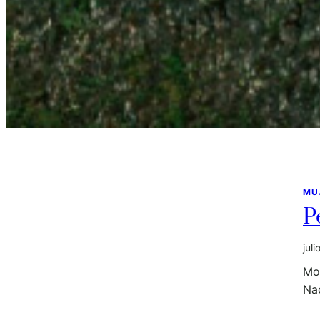
MU
P
juli
Mo
Na