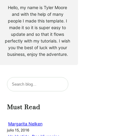
Hello, my name is Tyler Moore
and with the help of many
people I made this template. I
made it so it is super easy to
update and so that it flows
perfectly with my tutorials. I wish
you the best of luck with your
business, enjoy the adventure.
B
u
s
c
Must Read
a
r
Margarita Nelken
julio 15, 2016