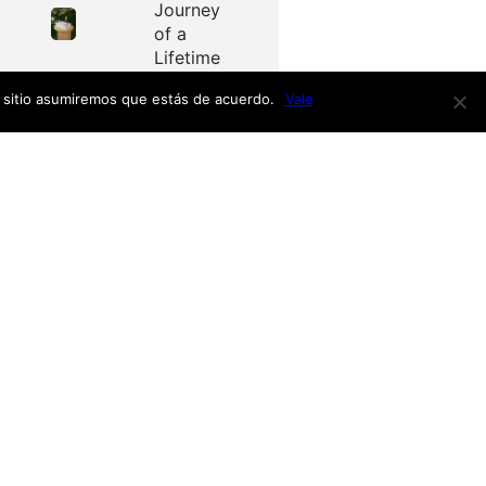
Journey
of a
Lifetime
e sitio asumiremos que estás de acuerdo.
Vale
Redes
as
Facebook
Twitter
Menú
nardo
h
nso
Inicio
iro