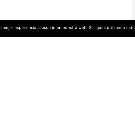
 mejor experiencia al usuario en nuestra web. Si sigues utilizando est
Artistas Añadid
00 pequeñas biografías, puedes
Recientemente
 se encuentra en la cabecera.
Artistas Americanas
(60)
1)
cas
(48)
Luz Darriba
Artistas Barcelonesas
(27)
rtistas Conceptuales
(51)
Violeta Ber
s Españolas
(112)
Hanna Hirsc
Mónica Alo
istas Feministas
(184)
Elena Colme