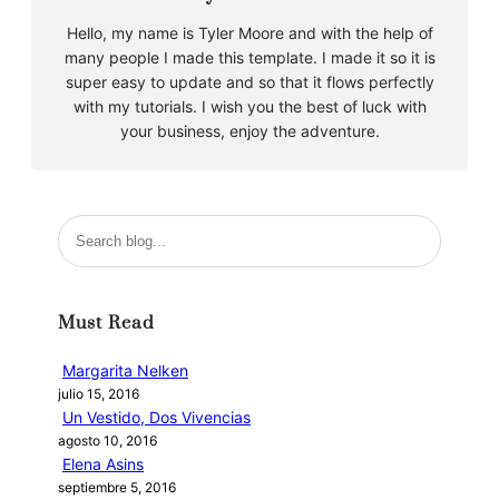
Hello, my name is Tyler Moore and with the help of
many people I made this template. I made it so it is
super easy to update and so that it flows perfectly
with my tutorials. I wish you the best of luck with
your business, enjoy the adventure.
B
u
s
c
Must Read
a
r
Margarita Nelken
julio 15, 2016
Un Vestido, Dos Vivencias
agosto 10, 2016
Elena Asins
septiembre 5, 2016