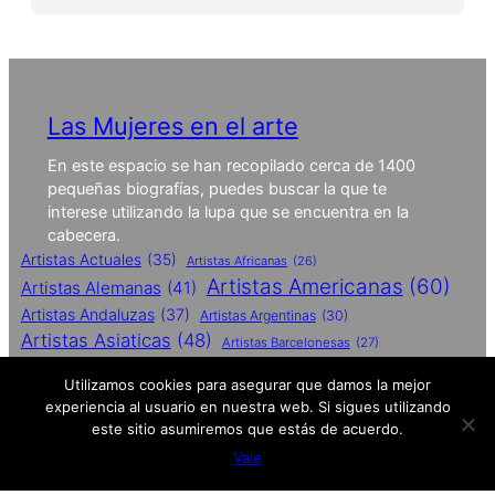
Las Mujeres en el arte
En este espacio se han recopilado cerca de 1400
pequeñas biografías, puedes buscar la que te
interese utilizando la lupa que se encuentra en la
cabecera.
Artistas Actuales
(35)
Artistas Africanas
(26)
Artistas Americanas
(60)
Artistas Alemanas
(41)
Artistas Andaluzas
(37)
Artistas Argentinas
(30)
Artistas Asiaticas
(48)
Artistas Barcelonesas
(27)
Artistas Britanicas
(50)
Utilizamos cookies para asegurar que damos la mejor
Artistas Catalanas
(62)
experiencia al usuario en nuestra web. Si sigues utilizando
Artistas Conceptuales
(51)
este sitio asumiremos que estás de acuerdo.
Artistas Contemporaneas
(27)
Vale
Artistas De Performances
(25)
Artistas Españolas
(112)