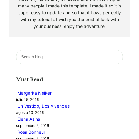
many people I made this template. I made it so it is
super easy to update and so that it flows perfectly
with my tutorials. I wish you the best of luck with
your business, enjoy the adventure.
B
u
s
c
Must Read
a
r
Margarita Nelken
julio 15, 2016
Un Vestido, Dos Vivencias
agosto 10, 2016
Elena Asins
septiembre 5, 2016
Rosa Bonheur
septiembre 5, 2016