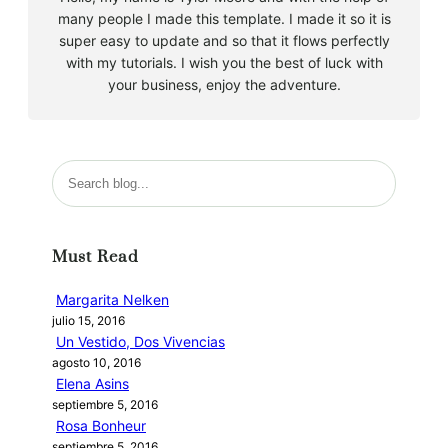
many people I made this template. I made it so it is
super easy to update and so that it flows perfectly
with my tutorials. I wish you the best of luck with
your business, enjoy the adventure.
B
u
s
c
Must Read
a
r
Margarita Nelken
julio 15, 2016
Un Vestido, Dos Vivencias
agosto 10, 2016
Elena Asins
septiembre 5, 2016
Rosa Bonheur
septiembre 5, 2016