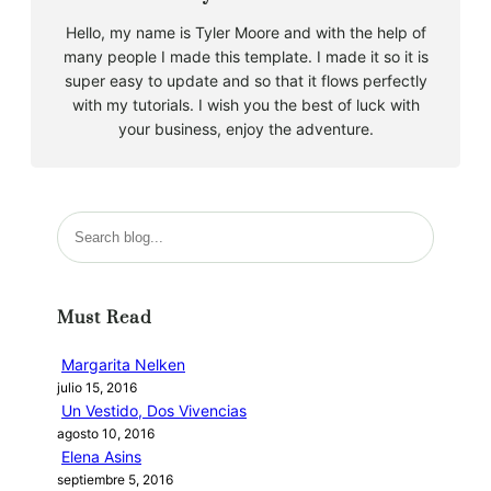
Hello, my name is Tyler Moore and with the help of
many people I made this template. I made it so it is
super easy to update and so that it flows perfectly
with my tutorials. I wish you the best of luck with
your business, enjoy the adventure.
B
u
s
c
Must Read
a
r
Margarita Nelken
julio 15, 2016
Un Vestido, Dos Vivencias
agosto 10, 2016
Elena Asins
septiembre 5, 2016