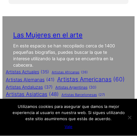
Las Mujeres en el arte
En este espacio se han recopilado cerca de 1400
pequeñas biografías, puedes buscar la que te
interese utilizando la lupa que se encuentra en la
cabecera.
Artistas Actuales
(35)
Artistas Africanas
(26)
Artistas Americanas
(60)
Artistas Alemanas
(41)
Artistas Andaluzas
(37)
Artistas Argentinas
(30)
Artistas Asiaticas
(48)
Artistas Barcelonesas
(27)
Artistas Britanicas
(50)
Utilizamos cookies para asegurar que damos la mejor
Artistas Catalanas
(62)
experiencia al usuario en nuestra web. Si sigues utilizando
Artistas Conceptuales
(51)
este sitio asumiremos que estás de acuerdo.
Artistas Contemporaneas
(27)
Vale
Artistas De Performances
(25)
Artistas Españolas
(112)