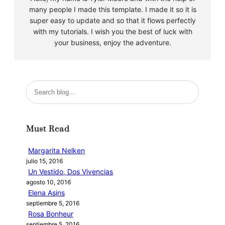
many people I made this template. I made it so it is
super easy to update and so that it flows perfectly
with my tutorials. I wish you the best of luck with
your business, enjoy the adventure.
B
u
s
c
Must Read
a
r
Margarita Nelken
julio 15, 2016
Un Vestido, Dos Vivencias
agosto 10, 2016
Elena Asins
septiembre 5, 2016
Rosa Bonheur
septiembre 5, 2016