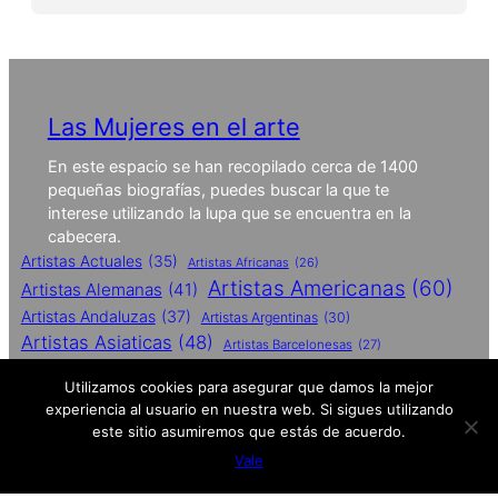
Las Mujeres en el arte
En este espacio se han recopilado cerca de 1400
pequeñas biografías, puedes buscar la que te
interese utilizando la lupa que se encuentra en la
cabecera.
Artistas Actuales
(35)
Artistas Africanas
(26)
Artistas Americanas
(60)
Artistas Alemanas
(41)
Artistas Andaluzas
(37)
Artistas Argentinas
(30)
Artistas Asiaticas
(48)
Artistas Barcelonesas
(27)
Artistas Britanicas
(50)
Utilizamos cookies para asegurar que damos la mejor
Artistas Catalanas
(62)
experiencia al usuario en nuestra web. Si sigues utilizando
Artistas Conceptuales
(51)
este sitio asumiremos que estás de acuerdo.
Artistas Contemporaneas
(27)
Vale
Artistas De Performances
(25)
Artistas Españolas
(112)