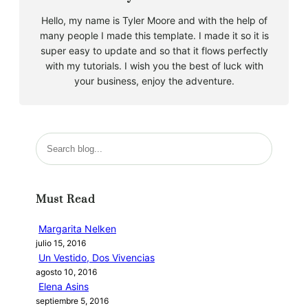
Hello, my name is Tyler Moore and with the help of
many people I made this template. I made it so it is
super easy to update and so that it flows perfectly
with my tutorials. I wish you the best of luck with
your business, enjoy the adventure.
B
u
s
c
Must Read
a
r
Margarita Nelken
julio 15, 2016
Un Vestido, Dos Vivencias
agosto 10, 2016
Elena Asins
septiembre 5, 2016