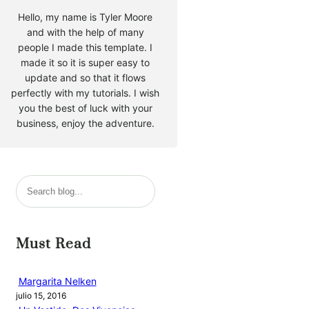
Hello, my name is Tyler Moore
and with the help of many
people I made this template. I
made it so it is super easy to
update and so that it flows
perfectly with my tutorials. I wish
you the best of luck with your
business, enjoy the adventure.
B
u
s
c
Must Read
a
r
Margarita Nelken
julio 15, 2016