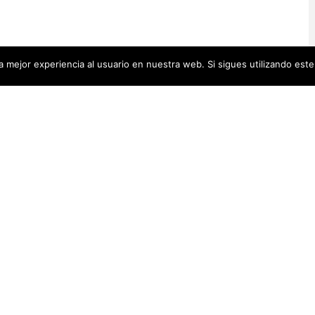
 mejor experiencia al usuario en nuestra web. Si sigues utilizando est
Artistas Añadid
00 pequeñas biografías, puedes
Recientemente
 se encuentra en la cabecera.
Artistas Americanas
(60)
1)
cas
(48)
Luz Darriba
Artistas Barcelonesas
(27)
rtistas Conceptuales
(51)
Violeta Ber
s Españolas
(112)
Hanna Hirsc
Mónica Alo
istas Feministas
(184)
Elena Colme