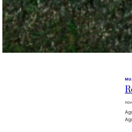
MU
R
nov
Agr
Agr