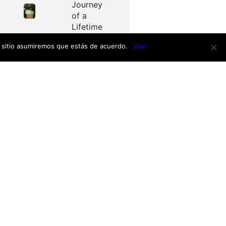
Journey
of a
Lifetime
e sitio asumiremos que estás de acuerdo.
Vale
Redes
as
Facebook
Twitter
Menú
nardo
h
nso
Inicio
iro