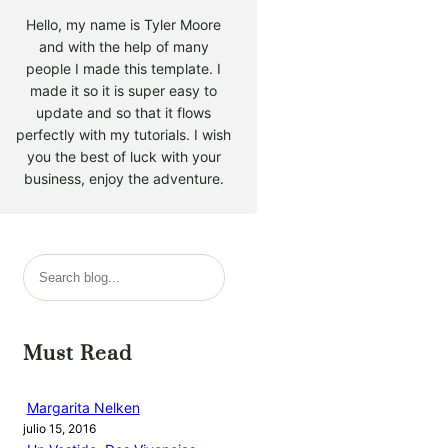
Hello, my name is Tyler Moore
and with the help of many
people I made this template. I
made it so it is super easy to
update and so that it flows
perfectly with my tutorials. I wish
you the best of luck with your
business, enjoy the adventure.
B
u
s
c
Must Read
a
r
Margarita Nelken
julio 15, 2016