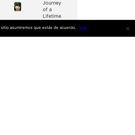
Journey
of a
Lifetime
e sitio asumiremos que estás de acuerdo.
Vale
Redes
as
Facebook
Twitter
Menú
nardo
h
nso
Inicio
iro