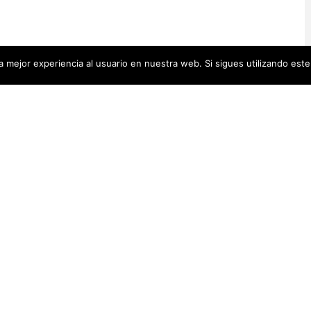
 mejor experiencia al usuario en nuestra web. Si sigues utilizando est
Artistas Añadid
00 pequeñas biografías, puedes
Recientemente
 se encuentra en la cabecera.
Artistas Americanas
(60)
1)
cas
(48)
Luz Darriba
Artistas Barcelonesas
(27)
rtistas Conceptuales
(51)
Violeta Ber
s Españolas
(112)
Hanna Hirsc
Mónica Alo
istas Feministas
(184)
Elena Colme