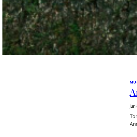
MU
A
jun
Ton
An