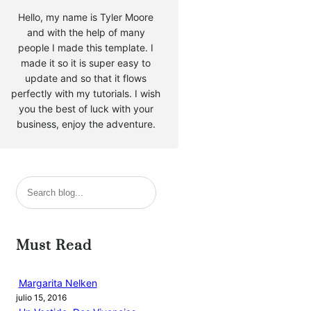
Hello, my name is Tyler Moore
and with the help of many
people I made this template. I
made it so it is super easy to
update and so that it flows
perfectly with my tutorials. I wish
you the best of luck with your
business, enjoy the adventure.
B
u
s
c
Must Read
a
r
Margarita Nelken
julio 15, 2016