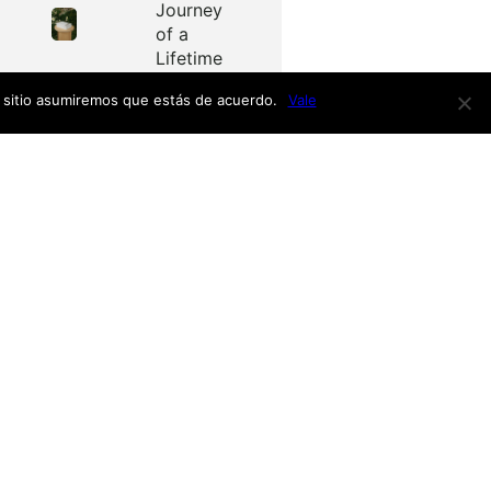
Journey
of a
Lifetime
e sitio asumiremos que estás de acuerdo.
Vale
Redes
as
Facebook
Twitter
Menú
nardo
h
nso
Inicio
iro