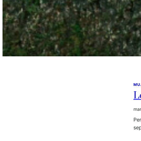
MU
L
mar
Per
sep