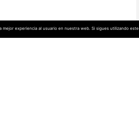
 mejor experiencia al usuario en nuestra web. Si sigues utilizando est
Artistas Añadid
00 pequeñas biografías, puedes
Recientemente
 se encuentra en la cabecera.
Artistas Americanas
(60)
1)
cas
(48)
Luz Darriba
Artistas Barcelonesas
(27)
rtistas Conceptuales
(51)
Violeta Ber
s Españolas
(112)
Hanna Hirsc
Mónica Alo
istas Feministas
(184)
Elena Colme