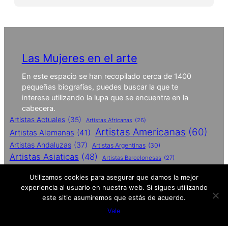
Las Mujeres en el arte
En este espacio se han recopilado cerca de 1400
pequeñas biografías, puedes buscar la que te
interese utilizando la lupa que se encuentra en la
cabecera.
Artistas Actuales
(35)
Artistas Africanas
(26)
Artistas Americanas
(60)
Artistas Alemanas
(41)
Artistas Andaluzas
(37)
Artistas Argentinas
(30)
Artistas Asiaticas
(48)
Artistas Barcelonesas
(27)
Artistas Britanicas
(50)
Utilizamos cookies para asegurar que damos la mejor
Artistas Catalanas
(62)
experiencia al usuario en nuestra web. Si sigues utilizando
Artistas Conceptuales
(51)
este sitio asumiremos que estás de acuerdo.
Artistas Contemporaneas
(27)
Vale
Artistas De Performances
(25)
Artistas Españolas
(112)