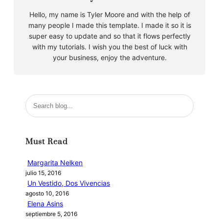
Hello, my name is Tyler Moore and with the help of
many people I made this template. I made it so it is
super easy to update and so that it flows perfectly
with my tutorials. I wish you the best of luck with
your business, enjoy the adventure.
B
u
s
c
Must Read
a
r
Margarita Nelken
julio 15, 2016
Un Vestido, Dos Vivencias
agosto 10, 2016
Elena Asins
septiembre 5, 2016