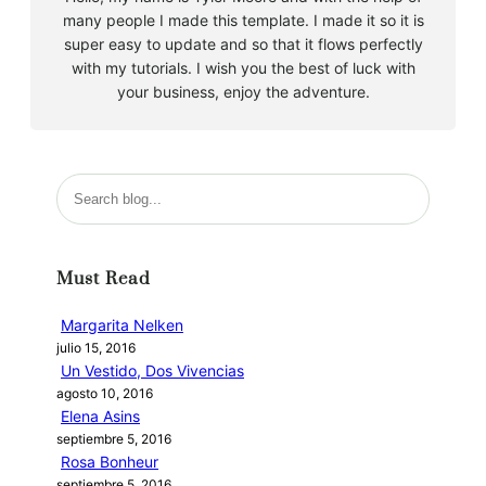
many people I made this template. I made it so it is
super easy to update and so that it flows perfectly
with my tutorials. I wish you the best of luck with
your business, enjoy the adventure.
B
u
s
c
Must Read
a
r
Margarita Nelken
julio 15, 2016
Un Vestido, Dos Vivencias
agosto 10, 2016
Elena Asins
septiembre 5, 2016
Rosa Bonheur
septiembre 5, 2016