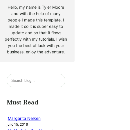
Hello, my name is Tyler Moore
and with the help of many
people I made this template. I
made it so it is super easy to
update and so that it flows
perfectly with my tutorials. I wish
you the best of luck with your
business, enjoy the adventure.
B
u
s
c
Must Read
a
r
Margarita Nelken
julio 15, 2016