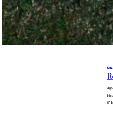
MU
R
ago
Nu
ma