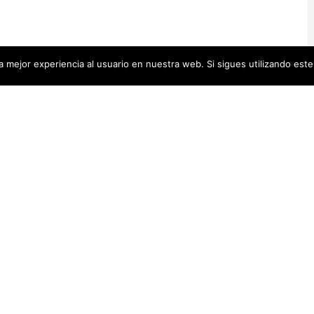
 mejor experiencia al usuario en nuestra web. Si sigues utilizando est
Artistas Añadid
00 pequeñas biografías, puedes
Recientemente
 se encuentra en la cabecera.
Artistas Americanas
(60)
1)
cas
(48)
Luz Darriba
Artistas Barcelonesas
(27)
rtistas Conceptuales
(51)
Violeta Ber
s Españolas
(112)
Hanna Hirsc
Mónica Alo
istas Feministas
(184)
Elena Colme