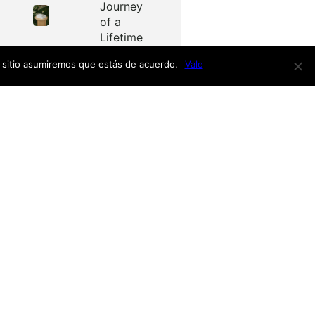
Journey
of a
Lifetime
e sitio asumiremos que estás de acuerdo.
Vale
Redes
as
Facebook
Twitter
Menú
nardo
h
nso
Inicio
iro