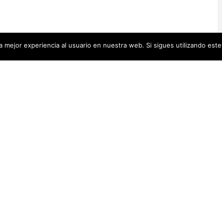
 mejor experiencia al usuario en nuestra web. Si sigues utilizando est
Artistas Añadid
00 pequeñas biografías, puedes
Recientemente
 se encuentra en la cabecera.
Artistas Americanas
(60)
1)
cas
(48)
Luz Darriba
Artistas Barcelonesas
(27)
rtistas Conceptuales
(51)
Violeta Ber
s Españolas
(112)
Hanna Hirsc
Mónica Alo
istas Feministas
(184)
Elena Colme