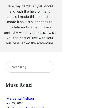
Hello, my name is Tyler Moore
and with the help of many
people I made this template. I
made it so it is super easy to
update and so that it flows
perfectly with my tutorials. I wish
you the best of luck with your
business, enjoy the adventure.
B
u
s
c
Must Read
a
r
Margarita Nelken
julio 15, 2016