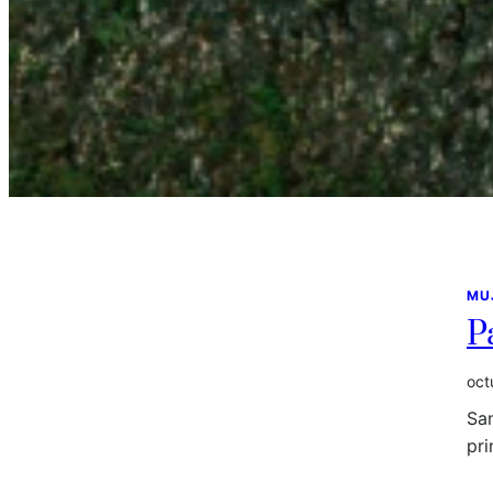
MU
P
oct
Sa
pri