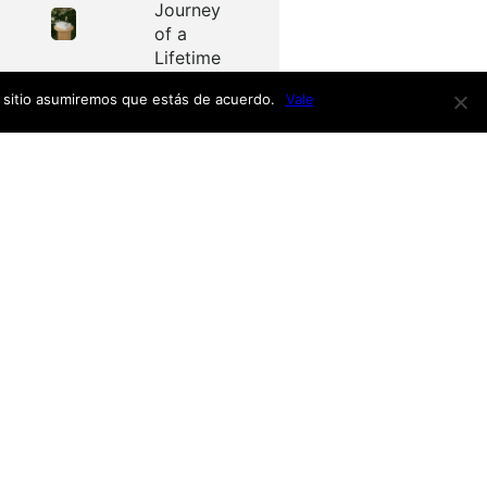
Journey
of a
Lifetime
e sitio asumiremos que estás de acuerdo.
Vale
Redes
as
Facebook
Twitter
Menú
nardo
h
nso
Inicio
iro