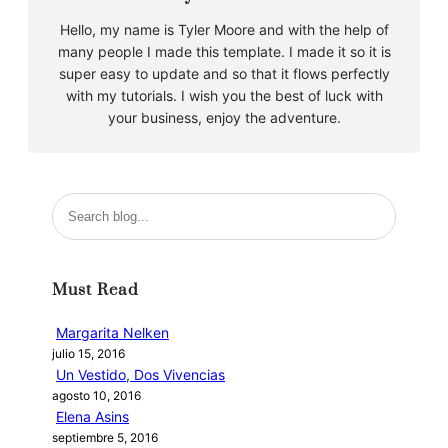
Hello, my name is Tyler Moore and with the help of
many people I made this template. I made it so it is
super easy to update and so that it flows perfectly
with my tutorials. I wish you the best of luck with
your business, enjoy the adventure.
B
u
s
c
Must Read
a
r
Margarita Nelken
julio 15, 2016
Un Vestido, Dos Vivencias
agosto 10, 2016
Elena Asins
septiembre 5, 2016