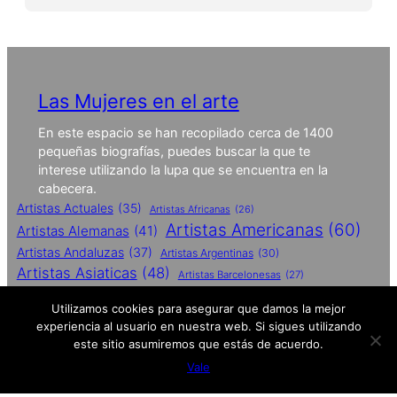
Las Mujeres en el arte
En este espacio se han recopilado cerca de 1400
pequeñas biografías, puedes buscar la que te
interese utilizando la lupa que se encuentra en la
cabecera.
Artistas Actuales
(35)
Artistas Africanas
(26)
Artistas Americanas
(60)
Artistas Alemanas
(41)
Artistas Andaluzas
(37)
Artistas Argentinas
(30)
Artistas Asiaticas
(48)
Artistas Barcelonesas
(27)
Artistas Britanicas
(50)
Utilizamos cookies para asegurar que damos la mejor
Artistas Catalanas
(62)
experiencia al usuario en nuestra web. Si sigues utilizando
Artistas Conceptuales
(51)
este sitio asumiremos que estás de acuerdo.
Artistas Contemporaneas
(27)
Vale
Artistas De Performances
(25)
Artistas Españolas
(112)