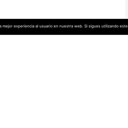
 mejor experiencia al usuario en nuestra web. Si sigues utilizando est
Artistas Añadid
00 pequeñas biografías, puedes
Recientemente
 se encuentra en la cabecera.
Artistas Americanas
(60)
1)
cas
(48)
Luz Darriba
Artistas Barcelonesas
(27)
rtistas Conceptuales
(51)
Violeta Ber
s Españolas
(112)
Hanna Hirsc
Mónica Alo
istas Feministas
(184)
Elena Colme