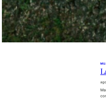
MU
L
ago
Mad
co