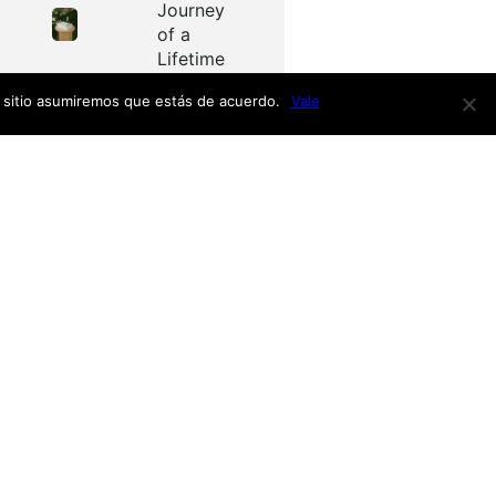
Journey
of a
Lifetime
e sitio asumiremos que estás de acuerdo.
Vale
Redes
as
Facebook
Twitter
Menú
nardo
h
nso
Inicio
iro