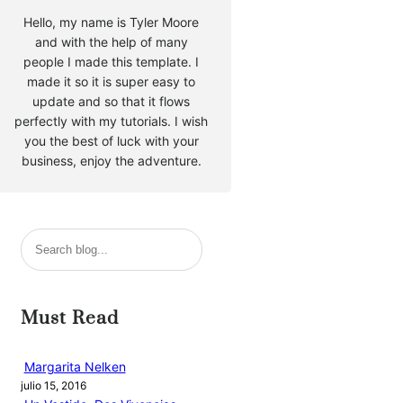
Hello, my name is Tyler Moore
and with the help of many
people I made this template. I
made it so it is super easy to
update and so that it flows
perfectly with my tutorials. I wish
you the best of luck with your
business, enjoy the adventure.
B
u
s
c
Must Read
a
r
Margarita Nelken
julio 15, 2016