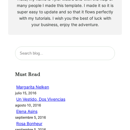
many people I made this template. I made it so it is
super easy to update and so that it flows perfectly
with my tutorials. I wish you the best of luck with
your business, enjoy the adventure.
B
u
s
c
Must Read
a
r
Margarita Nelken
julio 15, 2016
Un Vestido, Dos Vivencias
agosto 10, 2016
Elena Asins
septiembre 5, 2016
Rosa Bonheur
septiembre 5, 2016