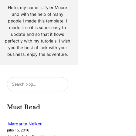
Hello, my name is Tyler Moore
and with the help of many
people I made this template. I
made it so it is super easy to
update and so that it flows
perfectly with my tutorials. I wish
you the best of luck with your
business, enjoy the adventure.
B
u
s
c
Must Read
a
r
Margarita Nelken
julio 15, 2016