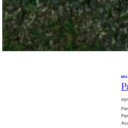
MU
P
ago
Pen
Pen
Ac