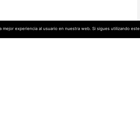
 mejor experiencia al usuario en nuestra web. Si sigues utilizando est
Artistas Añadid
00 pequeñas biografías, puedes
Recientemente
 se encuentra en la cabecera.
Artistas Americanas
(60)
1)
cas
(48)
Luz Darriba
Artistas Barcelonesas
(27)
rtistas Conceptuales
(51)
Violeta Ber
s Españolas
(112)
Hanna Hirsc
Mónica Alo
istas Feministas
(184)
Elena Colme