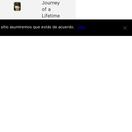
Journey
of a
Lifetime
e sitio asumiremos que estás de acuerdo.
Vale
Redes
as
Facebook
Twitter
Menú
nardo
h
nso
Inicio
iro