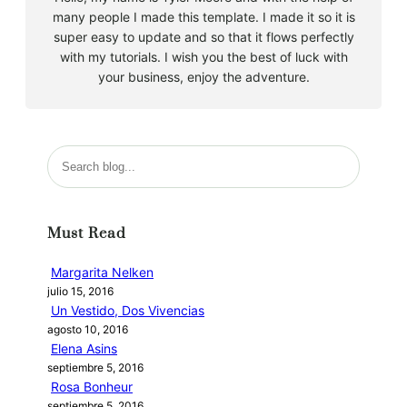
many people I made this template. I made it so it is
super easy to update and so that it flows perfectly
with my tutorials. I wish you the best of luck with
your business, enjoy the adventure.
B
u
s
c
Must Read
a
r
Margarita Nelken
julio 15, 2016
Un Vestido, Dos Vivencias
agosto 10, 2016
Elena Asins
septiembre 5, 2016
Rosa Bonheur
septiembre 5, 2016