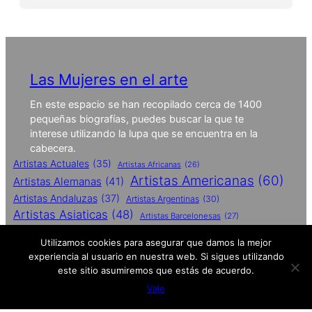
Las Mujeres en el arte
En este espacio se han recopilado cerca de 1400
pequeñas biografías, puedes buscar la que te
interese utilizando la lupa que se encuentra en la
cabecera.
Artistas Actuales
(35)
Artistas Africanas
(26)
Artistas Americanas
(60)
Artistas Alemanas
(41)
Artistas Andaluzas
(37)
Artistas Argentinas
(30)
Artistas Asiaticas
(48)
Artistas Barcelonesas
(27)
Artistas Britanicas
(50)
Utilizamos cookies para asegurar que damos la mejor
Artistas Catalanas
(62)
experiencia al usuario en nuestra web. Si sigues utilizando
Artistas Conceptuales
(51)
este sitio asumiremos que estás de acuerdo.
Artistas Contemporaneas
(27)
Vale
Artistas De Performances
(25)
Artistas Españolas
(112)