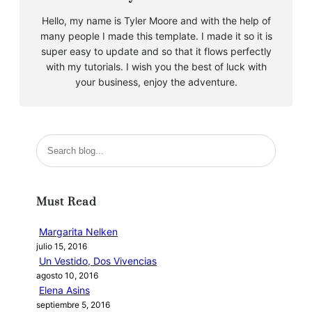
Hello, my name is Tyler Moore and with the help of
many people I made this template. I made it so it is
super easy to update and so that it flows perfectly
with my tutorials. I wish you the best of luck with
your business, enjoy the adventure.
B
u
s
c
Must Read
a
r
Margarita Nelken
julio 15, 2016
Un Vestido, Dos Vivencias
agosto 10, 2016
Elena Asins
septiembre 5, 2016