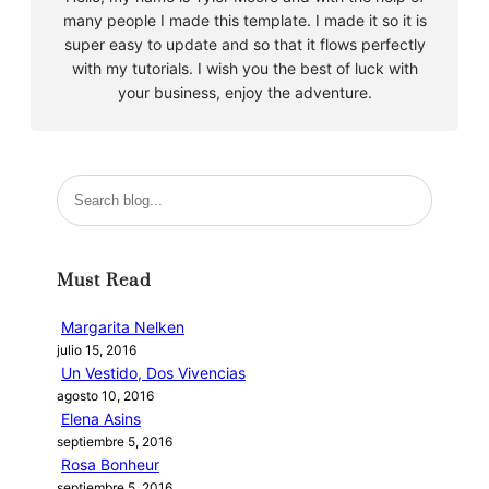
many people I made this template. I made it so it is
super easy to update and so that it flows perfectly
with my tutorials. I wish you the best of luck with
your business, enjoy the adventure.
B
u
s
c
Must Read
a
r
Margarita Nelken
julio 15, 2016
Un Vestido, Dos Vivencias
agosto 10, 2016
Elena Asins
septiembre 5, 2016
Rosa Bonheur
septiembre 5, 2016