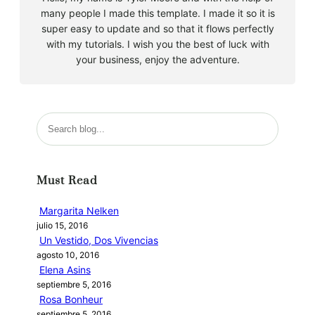
many people I made this template. I made it so it is
super easy to update and so that it flows perfectly
with my tutorials. I wish you the best of luck with
your business, enjoy the adventure.
B
u
s
c
Must Read
a
r
Margarita Nelken
julio 15, 2016
Un Vestido, Dos Vivencias
agosto 10, 2016
Elena Asins
septiembre 5, 2016
Rosa Bonheur
septiembre 5, 2016