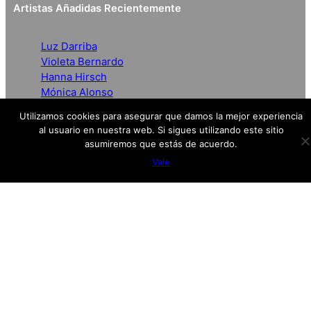
Artistas Añadidas Recientemente
Luz Darriba
Violeta Bernardo
Hanna Hirsch
Mónica Alonso
Elena Colmeiro
Utilizamos cookies para asegurar que damos la mejor experiencia
al usuario en nuestra web. Si sigues utilizando este sitio
asumiremos que estás de acuerdo.
Vale
Redes
Facebook
Twitter
Menú