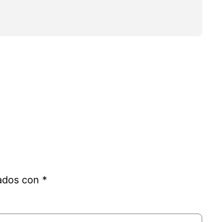
cados con
*