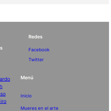
Redes
as
Facebook
Twitter
Menú
nardo
h
nso
Inicio
iro
Mueres en el arte