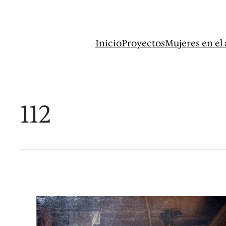
Saltar
al
contenido
Inicio
Proyectos
Mujeres en el 
112