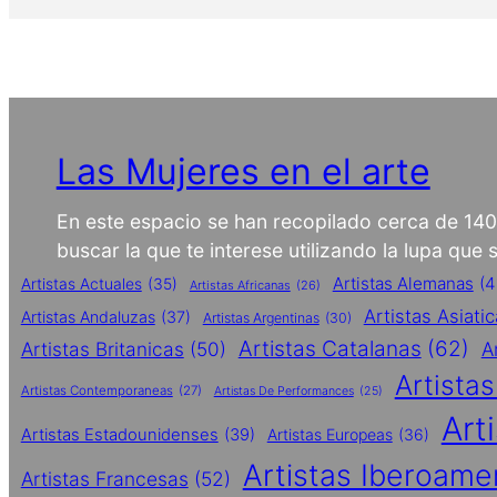
Las Mujeres en el arte
En este espacio se han recopilado cerca de 14
buscar la que te interese utilizando la lupa que
Artistas Alemanas
(4
Artistas Actuales
(35)
Artistas Africanas
(26)
Artistas Asiati
Artistas Andaluzas
(37)
Artistas Argentinas
(30)
Artistas Catalanas
(62)
Artistas Britanicas
(50)
A
Artista
Artistas Contemporaneas
(27)
Artistas De Performances
(25)
Art
Artistas Estadounidenses
(39)
Artistas Europeas
(36)
Artistas Iberoame
Artistas Francesas
(52)