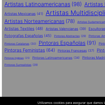
Artistas Latinoamericanas
(98)
Artistas
Artistas Multidiscipl
Artistas Mexicanas
(41)
Artistas Norteamericanas
(78)
Artistas Sudamerica
Artistas Textiles
(48)
Escultora
Artistas Valencianas
(39)
Fotografas Españolas
(45)
Pintoras Abstractas
(29)
Pintoras A
Pintoras Españolas
(91)
Pin
Pintoras Catalanas
(30)
Pintoras Feministas
(64)
Pin
Pintoras Francesas
(37)
Pintoras Madri
Pintoras Latinoamericanas
(34)
Pintoras Inglesas
(25)
Pintoras Surrealistas
(29)
Utilizamos cookies para asegurar que damos la