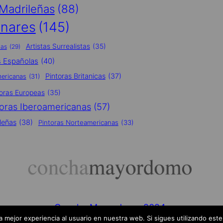
 Madrileñas
(88)
inares
(145)
Artistas Surrealistas
(35)
nas
(29)
s Españolas
(40)
Pintoras Britanicas
(37)
mericanas
(31)
toras Europeas
(35)
toras Iberoamericanas
(57)
leñas
(38)
Pintoras Norteamericanas
(33)
Concha Mayordomo 2024
 mejor experiencia al usuario en nuestra web. Si sigues utilizando est