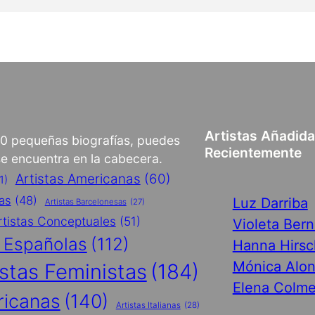
Artistas Añadid
00 pequeñas biografías, puedes
Recientemente
 se encuentra en la cabecera.
Artistas Americanas
(60)
1)
cas
(48)
Luz Darriba
Artistas Barcelonesas
(27)
rtistas Conceptuales
(51)
Violeta Ber
s Españolas
(112)
Hanna Hirsc
Mónica Alo
istas Feministas
(184)
Elena Colme
ricanas
(140)
Artistas Italianas
(28)