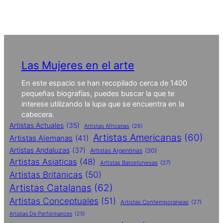
Las Mujeres en el arte
En este espacio se han recopilado cerca de 1400
pequeñas biografías, puedes buscar la que te
interese utilizando la lupa que se encuentra en la
cabecera.
Artistas Actuales
(35)
Artistas Africanas
(26)
Artistas Americanas
(60)
Artistas Alemanas
(41)
Artistas Andaluzas
(37)
Artistas Argentinas
(30)
Artistas Asiaticas
(48)
Artistas Barcelonesas
(27)
Artistas Britanicas
(50)
Artistas Catalanas
(62)
Artistas Conceptuales
(51)
Artistas Contemporaneas
(27)
Artistas De Performances
(25)