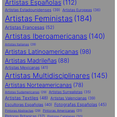
Artistas Españolas
(112)
Artistas Estadounidenses
(39)
Artistas Europeas
(36)
Artistas Feministas
(184)
Artistas Francesas
(52)
Artistas Iberoamericanas
(140)
Artistas Italianas
(28)
Artistas Latinoamericanas
(98)
Artistas Madrileñas
(88)
Artistas Mexicanas
(41)
Artistas Multidisciplinares
(145)
Artistas Norteamericanas
(78)
Artistas Surrealistas
(35)
Artistas Sudamericanas
(29)
Artistas Textiles
(48)
Artistas Valencianas
(39)
Fotografas Españolas
(45)
Escultoras Españolas
(40)
Pintoras Abstractas
(29)
Pintoras Americanas
(31)
Pintoras Britanicas
(37)
Pintoras Catalanas
(30)