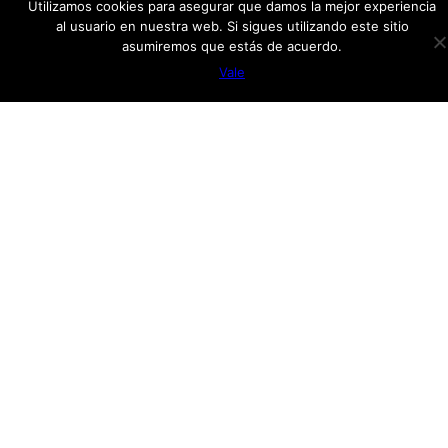
Utilizamos cookies para asegurar que damos la mejor experiencia
Redes
al usuario en nuestra web. Si sigues utilizando este sitio
asumiremos que estás de acuerdo.
Facebook
Vale
Twitter
Menú
Inicio
Mueres en el arte
Comisariado
Vídeos
Curriculum
Proyectos