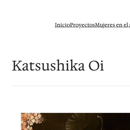
Saltar
al
contenido
Inicio
Proyectos
Mujeres en el 
Katsushika Oi