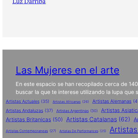
Luz Darriba
Las Mujeres en el arte
En este espacio se han recopilado cerca de 14
buscar la que te interese utilizando la lupa que
Artistas Alemanas
(4
Artistas Actuales
(35)
Artistas Africanas
(26)
Artistas Asiati
Artistas Andaluzas
(37)
Artistas Argentinas
(30)
Artistas Catalanas
(62)
Artistas Britanicas
(50)
A
Artista
Artistas Contemporaneas
(27)
Artistas De Performances
(25)