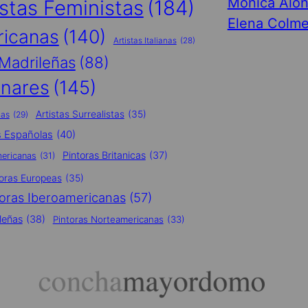
Mónica Alo
istas Feministas
(184)
Elena Colme
ricanas
(140)
Artistas Italianas
(28)
 Madrileñas
(88)
inares
(145)
Artistas Surrealistas
(35)
nas
(29)
s Españolas
(40)
Pintoras Britanicas
(37)
mericanas
(31)
toras Europeas
(35)
toras Iberoamericanas
(57)
leñas
(38)
Pintoras Norteamericanas
(33)