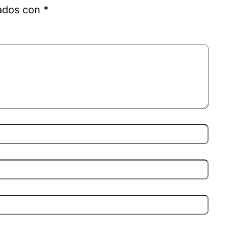
cados con
*