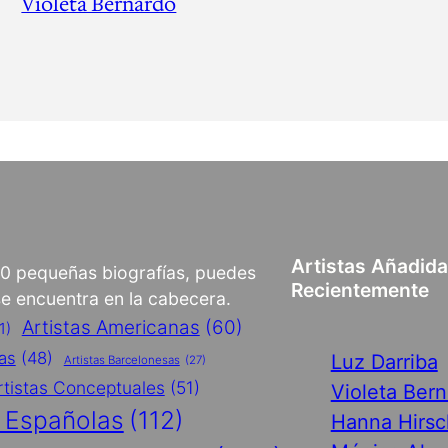
Violeta Bernardo
Artistas Añadid
00 pequeñas biografías, puedes
Recientemente
 se encuentra en la cabecera.
Artistas Americanas
(60)
1)
cas
(48)
Luz Darriba
Artistas Barcelonesas
(27)
rtistas Conceptuales
(51)
Violeta Ber
s Españolas
(112)
Hanna Hirsc