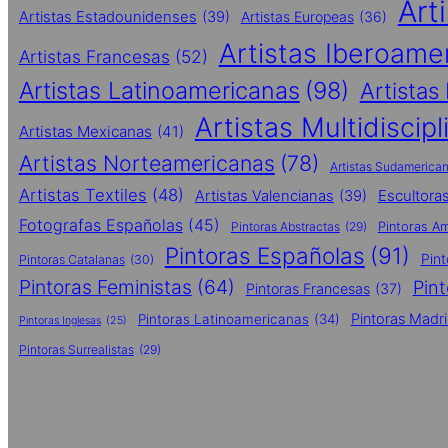
Art
Artistas Estadounidenses
(39)
Artistas Europeas
(36)
Artistas Iberoame
Artistas Francesas
(52)
Artistas Latinoamericanas
(98)
Artistas
Artistas Multidiscipl
Artistas Mexicanas
(41)
Artistas Norteamericanas
(78)
Artistas Sudamerica
Artistas Textiles
(48)
Escultora
Artistas Valencianas
(39)
Fotografas Españolas
(45)
Pintoras Abstractas
(29)
Pintoras A
Pintoras Españolas
(91)
Pin
Pintoras Catalanas
(30)
Pintoras Feministas
(64)
Pin
Pintoras Francesas
(37)
Pintoras Madri
Pintoras Latinoamericanas
(34)
Pintoras Inglesas
(25)
Pintoras Surrealistas
(29)