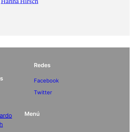
Hanna Hirsch
Redes
as
Facebook
Twitter
Menú
nardo
h