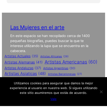
Las Mujeres en el arte
En este espacio se han recopilado cerca de 1400
pequeñas biografías, puedes buscar la que te
interese utilizando la lupa que se encuentra en la
cabecera.
Artistas Actuales
(35)
Artistas Africanas
(26)
Artistas Americanas
(60)
Artistas Alemanas
(41)
Artistas Andaluzas
(37)
Artistas Argentinas
(30)
Artistas Asiaticas
(48)
Artistas Barcelonesas
(27)
Artistas Britanicas
(50)
Utilizamos cookies para asegurar que damos la mejor
Artistas Catalanas
(62)
experiencia al usuario en nuestra web. Si sigues utilizando
Artistas Conceptuales
(51)
este sitio asumiremos que estás de acuerdo.
Artistas Contemporaneas
(27)
Vale
Artistas De Performances
(25)
Artistas Españolas
(112)