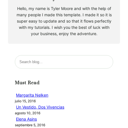
Hello, my name is Tyler Moore and with the help of
many people I made this template. I made it so it is
super easy to update and so that it flows perfectly
with my tutorials. I wish you the best of luck with
your business, enjoy the adventure.
B
u
s
c
Must Read
a
r
Margarita Nelken
julio 15, 2016
Un Vestido, Dos Vivencias
agosto 10, 2016
Elena Asins
septiembre 5, 2016