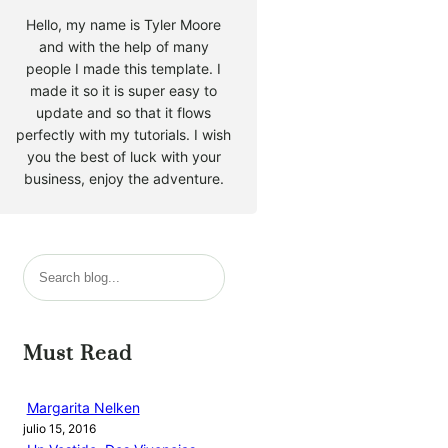
Hello, my name is Tyler Moore
and with the help of many
people I made this template. I
made it so it is super easy to
update and so that it flows
perfectly with my tutorials. I wish
you the best of luck with your
business, enjoy the adventure.
B
u
s
c
Must Read
a
r
Margarita Nelken
julio 15, 2016