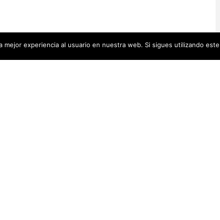
 mejor experiencia al usuario en nuestra web. Si sigues utilizando est
Artistas Añadid
00 pequeñas biografías, puedes
Recientemente
 se encuentra en la cabecera.
Artistas Americanas
(60)
1)
cas
(48)
Luz Darriba
Artistas Barcelonesas
(27)
rtistas Conceptuales
(51)
Violeta Ber
s Españolas
(112)
Hanna Hirsc
Mónica Alo
istas Feministas
(184)
Elena Colme