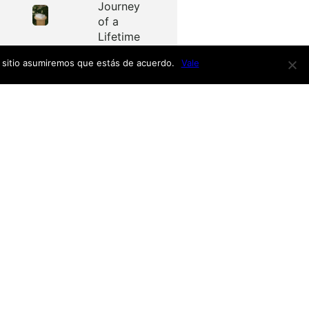
Journey
of a
Lifetime
e sitio asumiremos que estás de acuerdo.
Vale
Redes
as
Facebook
Twitter
Menú
nardo
h
nso
Inicio
iro