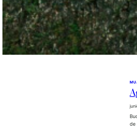
MU
A
jun
Bu
de 